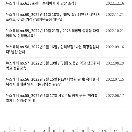
뉴스레터 no.61 /🎄센터 홈페이지 새 단장 소식 !
2022.12.16
뉴스레터 no.60_2022년 11월 18일 / NEW 발간! 안내서,안내서
2022.11.21
플러스 및 일·가정양립지원규정 매뉴얼
뉴스레터 no.59_2022년 10월 21일 / 2023 직장맘 성평등 다이
2022.10.21
어리 W 신청하세요!
뉴스레터 no.58_2022년 9월 16일 / 인터뷰집 '나는 직장맘입니
2022.09.16
다' 발간 안내
뉴스레터 no.57_2022년 8월 19일 / [9월] 노동법 먹고 샌드위치
2022.08.19
먹고 정규교육
뉴스레터 no.56_2022년 7월 15일 NEW 대법원 판례! 육아휴직
2022.07.15
복직자에 대한 인사 이동 정당성 판단?
뉴스레터 no.55_2022년 6월 17일 사업주도 함께 웃는 '워라밸
2022.06.17
일자리 장려금' 안내
<
1
2
3
4
5
6
7
8
9
10
11
>