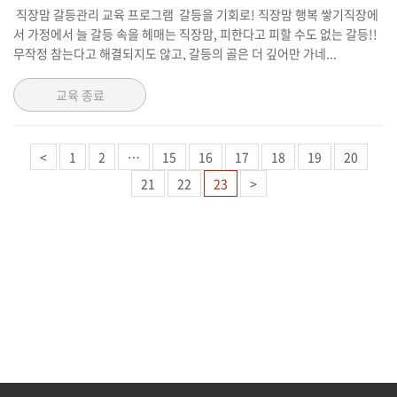
직장맘 갈등관리 교육 프로그램 갈등을 기회로! 직장맘 행복 쌓기직장에
서 가정에서 늘 갈등 속을 헤매는 직장맘, 피한다고 피할 수도 없는 갈등!!
무작정 참는다고 해결되지도 않고, 갈등의 골은 더 깊어만 가네...
교육 종료
<
1
2
…
15
16
17
18
19
20
21
22
23
>