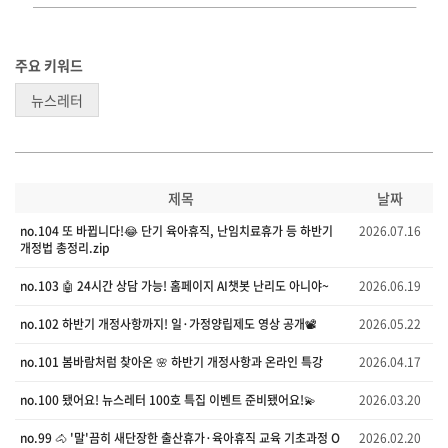
주요 키워드
뉴스레터
제목
날짜
no.104 또 바뀝니다!😂 단기 육아휴직, 난임치료휴가 등 하반기
2026.07.16
개정법 총정리.zip
no.103 🤖 24시간 상담 가능! 홈페이지 AI챗봇 난리도 아니야~
2026.06.19
no.102 하반기 개정사항까지! 일·가정양립제도 영상 공개📽️
2026.05.22
no.101 봄바람처럼 찾아온 🌸 하반기 개정사항과 온라인 특강
2026.04.17
no.100 됐어요! 뉴스레터 100호 특집 이벤트 준비됐어요!💫
2026.03.20
no.99 🐴 '말'끔히 새단장한 출산휴가·육아휴직 교육 기초과정 O
2026.02.20