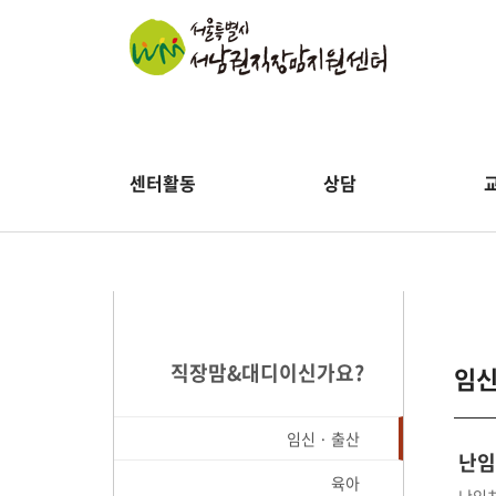
센터활동
상담
직장맘&대디이신가요?
임신
임신 · 출산
난임
육아