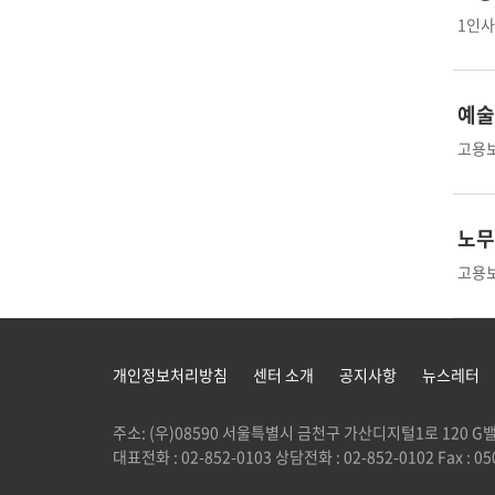
1인사
예술
고용보
노무
고용보
개인정보처리방침
센터 소개
공지사항
뉴스레터
주소: (우)08590 서울특별시 금천구 가산디지털1로 120
대표전화 : 02-852-0103 상담전화 : 02-852-0102 Fax : 050