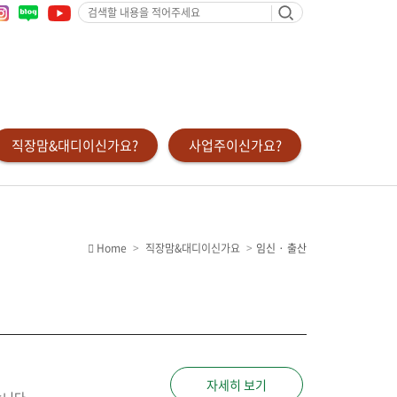
검
색
할
내
용
을
적
어
주
세
요
직장맘&대디이신가요?
사업주이신가요?
Home
직장맘&대디이신가요
임신 · 출산
자세히 보기