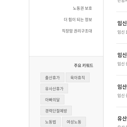
난임치
노동권 보호
더 힘이 되는 정보
임신
직장맘 권리구조대
임신 
임신
임신 
주요 키워드
출산휴가
육아휴직
임산
유사산휴가
임신 
아빠의달
경력단절예방
유산
노동법
여성노동