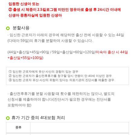
입원한 신생아 또는
②
출생 시 체중이
2.5
킬로그램 미만인 영유아로 출생 후
24
시간 이내에
신생아 중환자실에 입원한 신생아
분할사용
· 임신한 근로자가 아래의 경우에 해당하면 출산 전에 사용할 수 있는 44일
(다태아 59일)의 휴가를 분할하여 사용할 수 있습니다.
(44일+출산일+45일=90일 / 59일+출산일+60일=120일/
미숙아 출산 시 44일
+출산일+55일=100일
)
① 임신한 근로자에게 유산·사산의 경험이 있는 경우
② 임신한 근로자가 출산전후휴가를 청구할 당시 연령이 만 40세 이상인 경우
③ 임신한 근로자 유산·사산의 위험이 있다는 의료기관의 진단서를 제출한 경우
· 출산전후휴가를 분할 사용할 때 횟수를 제한하지는 않으나, 별도의
신청서를 제출하여야 합니다(진단서가 필요한 경우에는 진단서를
포함하여야 함)
휴가 기간 중의 4대보험 처리
종류