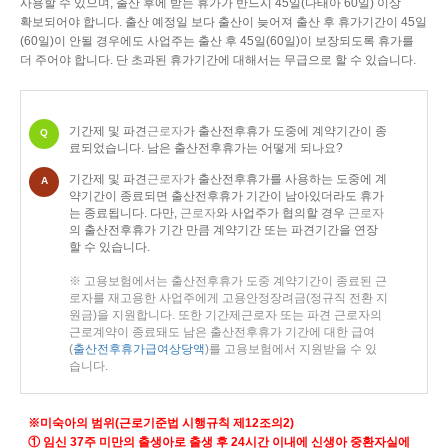
사용할 수 있으며, 출산 후에 받는 휴가가 반드시 45일(다태아 60일) 이상
확보되어야 합니다. 출산 예정일 보다 출산이 늦어져 출산 후 휴가기간이 45일
(60일)이 안될 경우에도 사업주는 출산 후 45일(60일)이 보장되도록 휴가를
더 주어야 합니다. 단 초과된 휴가기간에 대해서는 무급으로 할 수 있습니다.
기간제 및 파견
근로자
가 출산전후휴가 도중에 계약기간이 종
Q
료되었습니다. 남은 출산전후휴가는 어떻게 되나요?
기간제 및 파견
근로자
가 출산전후휴가를 사용하는 도중에 계
A
약기간이 종료되면 출산전후휴가 기간이 남아있더라도 휴가
는 종료됩니다. 다만,
근로자
와 사업주가 협의할 경우
근로자
의 출산전후휴가 기간 만큼 계약기간 또는 파견기간을 연장
할 수 있습니다.
※ 고용보험에서는 출산전후휴가 도중 계약기간이 종료된
근
로자
를 재고용한 사업주에게 고용안정장려금(정규직 전환 지
원금)을 지원합니다. 또한 기간제
근로자
또는 파견
근로자
의
근로계약이 종료돼도 남은 출산전후휴가 기간에 대한 급여
(
출산전후휴가급여상당액
)를 고용보험에서 지원받을 수 있
습니다.
※
미숙아의 범위
(
근로기준법 시행규칙 제
12
조의
2)
①
임신
37
주 미만의 출생아로 출생 후
24
시간 이내에 신생아 중환자실에