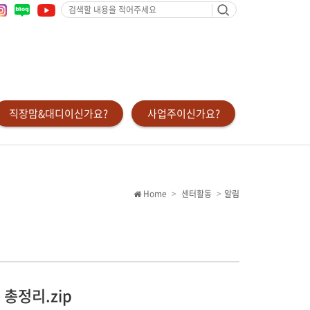
검
색
할
내
용
을
적
어
주
세
요
직장맘&대디이신가요?
사업주이신가요?
Home
센터활동
알림
 총정리.zip