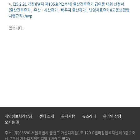
4.
(25.2.21 개정)[별지 제105호의2서식] 출산전후휴가 급여등 대위 신청서
(출산전후휴가¸ 유산ㆍ사산휴가¸ 배우자 출산휴가¸ 난임치료휴가)(고용보험법
시행규칙).hwp
있습니다.
개인정보처리방침
센터 소개
공지사항
뉴스레터
온라인 상담
오시는 길
주소: (우)08590 서울특별시 금천구 가산디지털1로 120 G밸리창업복지센터 3층(1호
선, 7호선 가산디지털단지역 7번출구 방향)