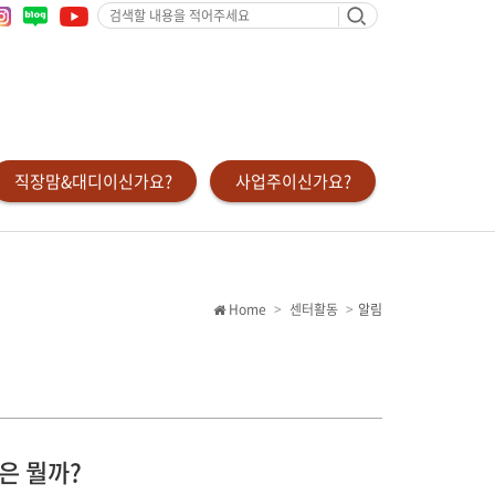
검
색
할
내
용
을
적
어
주
세
요
직장맘&대디이신가요?
사업주이신가요?
Home
센터활동
알림
업은 뭘까?