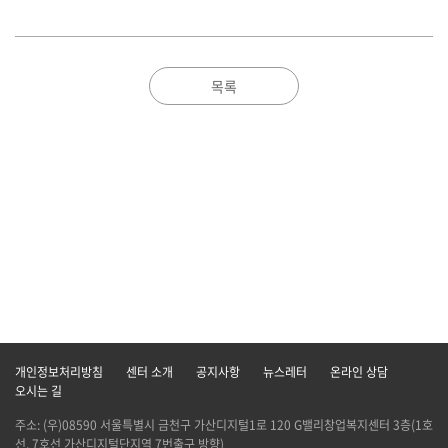
목록
개인정보처리방침
센터 소개
공지사항
뉴스레터
온라인 상담
오시는 길
주소: (우)08590 서울특별시 금천구 가산디지털1로 120 G밸리창업복지센터 3층(1호
선, 7호선 가산디지털단지역 7번출구 방향)