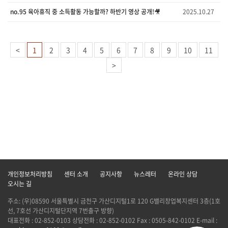
no.95 육아휴직 중 소득활동 가능할까? 하반기 영상 공개!🎥
2025.10.27
<
1
2
3
4
5
6
7
8
9
10
11
>
개인정보처리방침
센터 소개
공지사항
뉴스레터
온라인 상담
오시는 길
주소: (우)08590 서울특별시 금천구 가산디지털1로 120 G밸리창업복지센터 3층(1호
선, 7호선 가산디지털단지역 7번출구 방향)
대표전화 : 02-852-0103 상담전화 : 02-852-0102 Fax : 0505-842-0102 E-mail :