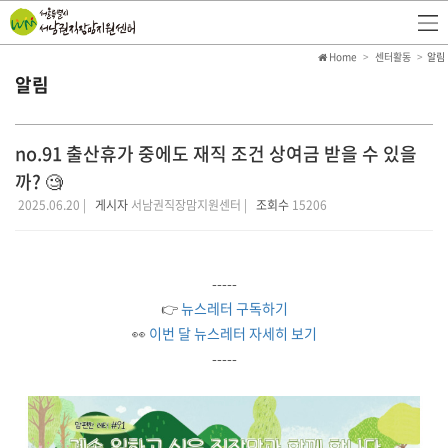
Home
센터활동
알림
알림
no.91 출산휴가 중에도 재직 조건 상여금 받을 수 있을
까? 🧐
2025.06.20 |
게시자
서남권직장맘지원센터 |
조회수
15206
-----
👉
뉴스레터 구독하기
👀
이번 달 뉴스레터 자세히 보기
-----