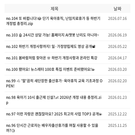
제목
날짜
no.104 또 바뀝니다!😂 단기 육아휴직, 난임치료휴가 등 하반기
2026.07.16
개정법 총정리.zip
no.103 🤖 24시간 상담 가능! 홈페이지 AI챗봇 난리도 아니야~
2026.06.19
no.102 하반기 개정사항까지! 일·가정양립제도 영상 공개📽️
2026.05.22
no.101 봄바람처럼 찾아온 🌸 하반기 개정사항과 온라인 특강
2026.04.17
no.100 됐어요! 뉴스레터 100호 특집 이벤트 준비됐어요!💫
2026.03.20
no.99 🐴 '말'끔히 새단장한 출산휴가·육아휴직 교육 기초과정 O
2026.02.20
PEN!
no.98 육아기 10시 출근제 신설?👶 2026년 개정 내용 총정리.zi
2026.01.23
p
no.97 이런 자랑은 괜찮잖아요? 2025 최고의 사업 TOP3 공개💫
2025.12.22
no.96 단시간 근로자는 배우자출산휴가를 며칠 사용할 수 있을
2025.11.25
까?🧐