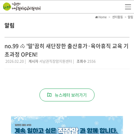
Home
센터활동
알림
알림
no.99 🐴 '말'끔히 새단장한 출산휴가·육아휴직 교육 기
초과정 OPEN!
2026.02.20 |
게시자
서남권직장맘지원센터 |
조회수
2556
뉴스레터 보러가기