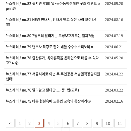
뉴스레터 / no.82 놓치면 후회! 일·육아동행캠페인 굿즈 이벤트 o
2024.09.20
pen🎁
뉴스레터 / no.81 NEW 안내서, 안내서 받고 싶은 사람 모여라!
2024.08.16
🙋‍♀️
뉴스레터 / no.80 7월부터 달라지는 모성보호제도는 뭘까?🤔
2024.07.19
뉴스레터 / no.79 변호사 특강도 같이 배울 수수수수퍼노바🌟
2024.06.21
뉴스레터 / no.78 출산휴가, 육아휴직을 온라인으로 배울 수 있다
2024.05.20
고? ㄴ😮ㄱ
뉴스레터 / no.77 서울히어로 이번 주 주인공은 서남권직장맘지원
2024.04.22
센터!
뉴스레터 / no.76 달디달고 달디단 노·동·법(교육)
2024.03.22
뉴스레터 / no.75 바쁜 현실속에 노동법 교육의 등장이라🫢
2024.02.16
<
1
2
3
4
5
6
7
8
9
10
11