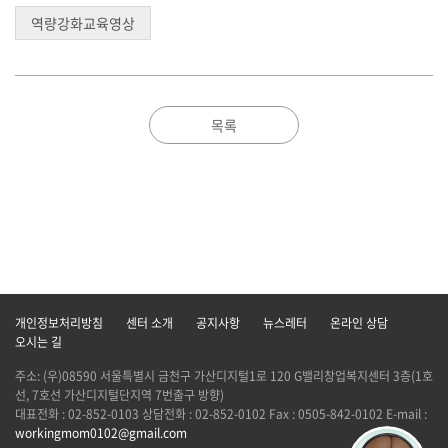
역량강화교육영상
목록
개인정보처리방침
센터 소개
공지사항
뉴스레터
온라인 상담
오시는 길
주소: (우)08590 서울특별시 금천구 가산디지털1로 120 G밸리창업복지센터 3층(1호
선, 7호선 가산디지털단지역 7번출구 방향)
대표전화 : 02-852-0103 상담전화 : 02-852-0102 Fax : 0505-842-0102 E-mail :
workingmom0102@gmail.com