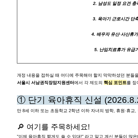
2. 남성도 일정 요건 
3. 육아기 근로시간 단축
4. 배우자 유산·사산휴
5. 난임치료휴가 유급
개정 내용을 접하실 때 어디에 주목해야 할지 막막하셨던 분들을 
서울시 서남권직장맘지원센터
에서 각 제도의 
핵심 포인트
를 짚
① 단기 육아휴직 신설 (2026.8.
만 8세 이하 또는 초등학교 2학년 이하 자녀의
 방학, 휴원·휴교
🔎 여기를 주목하세요!
"이제 육아휴직 짧게도 쓸 수 있대!" 
라고 알고 계신 분들이 많은데