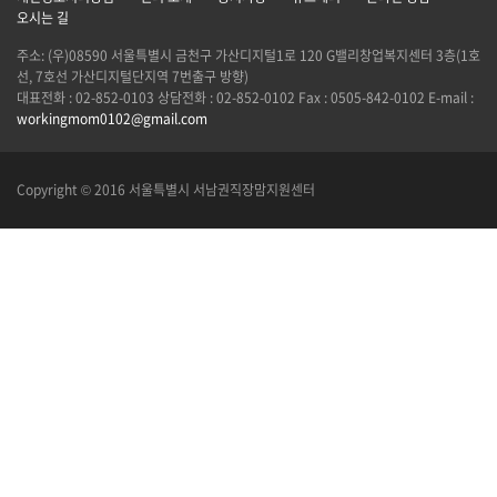
오시는 길
주소: (우)08590 서울특별시 금천구 가산디지털1로 120 G밸리창업복지센터 3층(1호
선, 7호선 가산디지털단지역 7번출구 방향)
대표전화 : 02-852-0103 상담전화 : 02-852-0102 Fax : 0505-842-0102 E-mail :
workingmom0102@gmail.com
Copyright © 2016 서울특별시 서남권직장맘지원센터