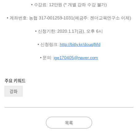
• 수강료
: 12
만원
(*
개별 강좌 수강 불가
)
• 계좌번호
:
농협
317-001259-1031(
예금주
:
젠더교육연구소 이제
)
• 신청기한
: 2020.1.17(
금
),
오후
6
시
• 신청링크
:
http://bitly.kr/douqlMd
• 문의
:
ige170405@naver.com
주요 키워드
강좌
목록