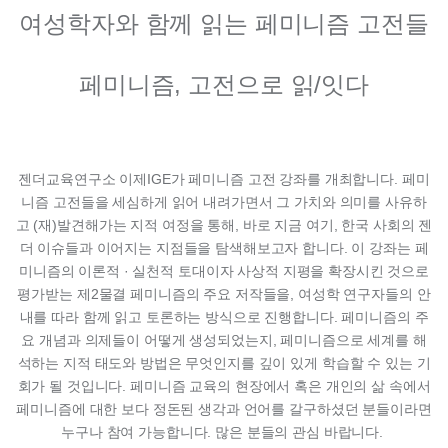
여성학자와 함께 읽는 페미니즘 고전들
페미니즘
,
고전으로 읽
/
잇다
젠더교육연구소 이제
IGE
가 페미니즘 고전 강좌를 개최합니다
.
페미
니즘 고전들을 세심하게 읽어 내려가면서 그 가치와 의미를 사유하
고
(
재
)
발견해가는 지적 여정을 통해
,
바로 지금 여기
,
한국 사회의 젠
더 이슈들과 이어지는 지점들을 탐색해보고자 합니다
.
이 강좌는 페
미니즘의 이론적
·
실천적 토대이자 사상적 지평을 확장시킨 것으로
평가받는 제
2
물결 페미니즘의 주요 저작들을
,
여성학 연구자들의 안
내를 따라 함께 읽고 토론하는 방식으로 진행합니다
.
페미니즘의 주
요 개념과 의제들이 어떻게 생성되었는지
,
페미니즘으로 세계를 해
석하는 지적 태도와 방법은 무엇인지를 깊이 있게 학습할 수 있는 기
회가 될 것입니다
.
페미니즘 교육의 현장에서 혹은 개인의 삶 속에서
페미니즘에 대한 보다 정돈된 생각과 언어를 갈구하셨던 분들이라면
누구나 참여 가능합니다
.
많은 분들의 관심 바랍니다
.