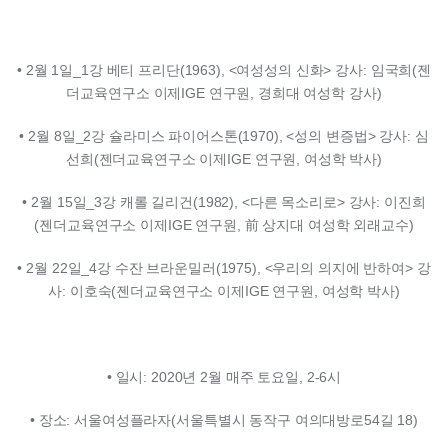
•
2
월
1
일
_1
강 베티 프리단
(1963), <
여성성의 신화
>
강사
:
임국희
(
젠
더교육연구소 이제
IGE
연구원
,
경희대 여성학 강사
)
•
2
월
8
일
_2
강 슐라미스 파이어스톤
(1970), <
성의 변증법
>
강사
:
심
선희
(
젠더교육연구소 이제
IGE
연구원
,
여성학 박사
)
•
2
월
15
일
_3
강 캐롤 길리건
(1982), <
다른 목소리로
>
강사
:
이진희
(
젠더교육연구소 이제
IGE
연구원
,
前 상지대 여성학 외래교수)
•
2
월
22
일
_4
강 수잔 브라운밀러
(1975), <
우리의 의지에 반하여
>
강
사
:
이호숙
(
젠더교육연구소 이제
IGE
연구원
,
여성학 박사
)
• 일시
: 2020
년
2
월 매주 토요일
, 2-6
시
• 장소
:
서울여성플라자
(
서울특별시 동작구 여의대방로
54
길
18)