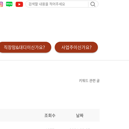
검
색
할
내
용
을
적
어
주
세
요
직장맘&대디이신가요?
사업주이신가요?
키워드 관련 글
조회수
날짜