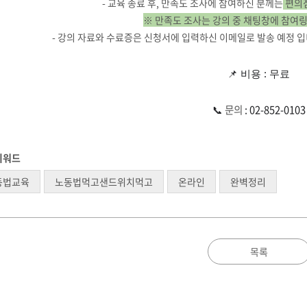
- 교육 종료 후, 만족도 조사에 참여하신 분께는
편의
※ 만족도 조사는 강의 중 채팅창에 참여
- 강의 자료와 수료증은 신청서에 입력하신 이메일로 발송 예정 입
📌
비용
: 무료
📞
문의
: 02-852-0103
키워드
동법교육
노동법먹고샌드위치먹고
온라인
완벽정리
목록