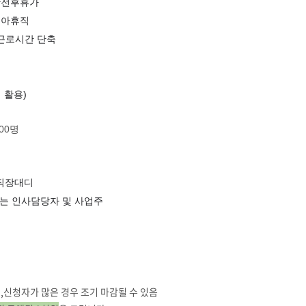
산전후휴가
육아휴직
근로시간 단축
 활용)
00명
·직장대디
는 인사담당자 및 사업주
,
신청자가 많은 경우 조기 마감될 수 있음