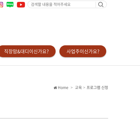
검
색
할
내
용
을
적
어
주
세
요
직장맘&대디이신가요?
사업주이신가요?
Home
교육
프로그램 신청