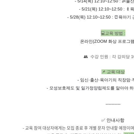
-
5
/14(목)
12:10~12:50 : 👶
출
-
5
/21(목)
12:10~12:50 : 🍼
-
5
/28(목)
12:10~12:50 : ⏰
육아기 
💻
교육 방법
:
온라인(ZOOM 화상 프로그램
👥
수강 인원
: 각 강의당 1
📌
교육 대상
- 임신·출산·육아기의 직장맘
- 모성보호제도 및 일가정양립제도를 알아야 하
----------
✅
안내사항
- 교육 참여 대상자에게는 모집 종료 후 개별 문자 안내할 예정이며