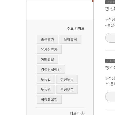
교육 
신
✨점심시
- 출
주요 키워드
출산휴가
육아휴직
유사산휴가
아빠의달
교육 
신
경력단절예방
✨점심시
노동법
여성노동
소: 온
노동권
모성보호
직장괴롭힘
더보기