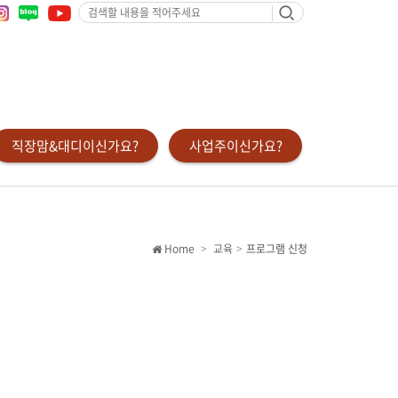
검
색
할
내
용
을
적
어
주
세
요
직장맘&대디이신가요?
사업주이신가요?
Home
교육
프로그램 신청