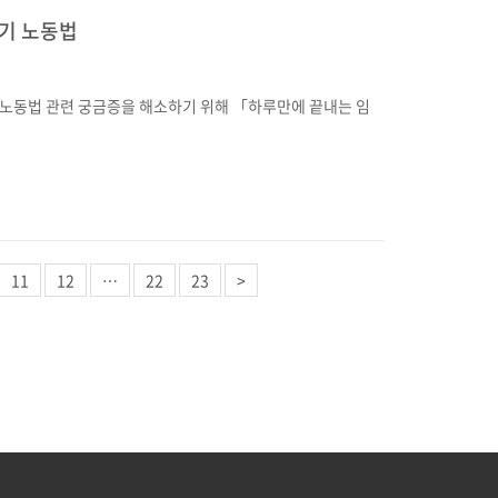
아기 노동법
노동법 관련 궁금증을 해소하기 위해 「하루만에 끝내는 임
11
12
…
22
23
>