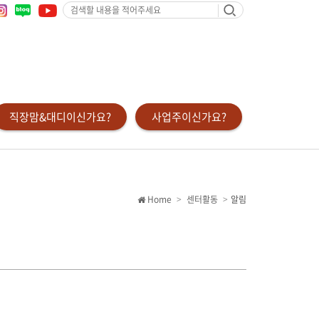
검
색
할
내
용
을
적
어
주
세
요
직장맘&대디이신가요?
사업주이신가요?
Home
센터활동
알림