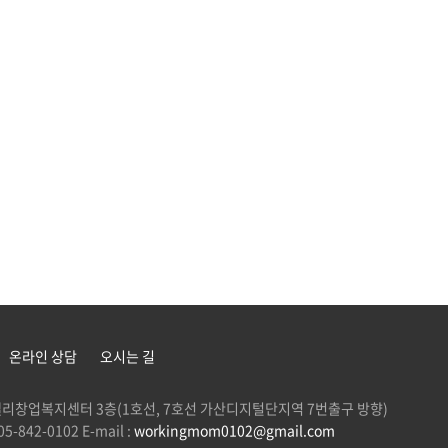
온라인 상담
오시는 길
 G밸리창업복지센터 3층(1호선, 7호선 가산디지털단지역 7번출구 방향)
5-842-0102 E-mail :
workingmom0102@gmail.com