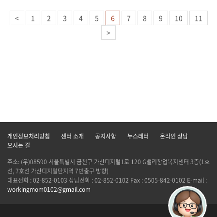
<
1
2
3
4
5
6
7
8
9
10
11
>
개인정보처리방침
센터 소개
공지사항
뉴스레터
온라인 상담
오시는 길
주소: (우)08590 서울특별시 금천구 가산디지털1로 120 G밸리창업복지센터 3층(1호
선, 7호선 가산디지털단지역 7번출구 방향)
대표전화 : 02-852-0103 상담전화 : 02-852-0102 Fax : 0505-842-0102 E-mail :
workingmom0102@gmail.com