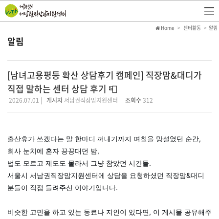
Home
센터활동
알림
알림
[남녀고용평등 확산 상담후기 캠페인] 직장맘&대디가
직접 말하는 센터 상담 후기 📮
2026.07.01 |
게시자
서남권직장맘지원센터 |
조회수
312
출산휴가 쓰겠다는 말 한마디 꺼내기까지 며칠을 망설였던 순간,
회사 눈치에 혼자 끙끙대던 밤,
법도 모르고 제도도 몰라서 그냥 참았던 시간들.
서울시 서남권직장맘지원센터에 상담을 요청하셨던 직장맘&대디
분들이 직접 들려주신 이야기입니다.
비슷한 고민을 하고 있는 동료나 지인이 있다면, 이 게시물 공유해주