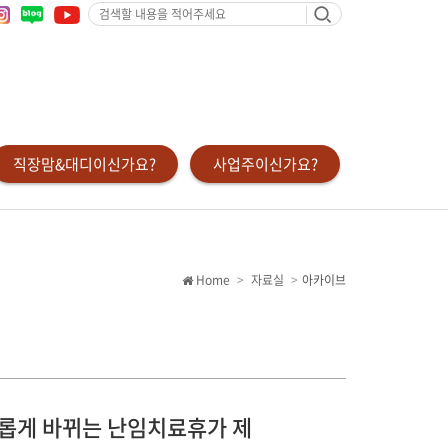
검
색
할
내
용
을
적
어
주
세
요
직장맘&대디이신가요?
사업주이신가요?
Home
자료실
아카이브
 새롭게 바뀌는 난임치료휴가 제