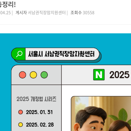
총정리!
04.25 |
게시자
서남권직장맘지원센터 |
조회수
30558