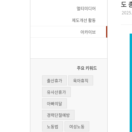
도 
멀티미디어
2025.
제도개선 활동
아카이브
주요 키워드
출산휴가
육아휴직
유사산휴가
아빠의달
경력단절예방
노동법
여성노동