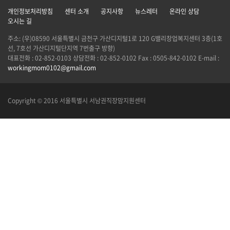
개인정보처리방침
센터 소개
공지사항
뉴스레터
온라인 상담
오시는 길
주소: (우)08590 서울특별시 금천구 가산디지털1로 120 G밸리창업복지센터 3층(1호
선, 7호선 가산디지털단지역 7번출구 방향)
대표전화 : 02-852-0103 상담전화 : 02-852-0102 Fax : 0505-842-0102 E-mail :
workingmom0102@gmail.com
Copyright © 2016 서울특별시 서남권직장맘지원센터