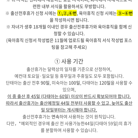
련한 내부 서식을 활용하셔도 무방합니다.
※ 출산전후휴가 신청 시에는
①,②,⑥번
, 육아휴직 신청 시에는
③~⑥번
을 작성하시면 됩니다.
※ 자녀가 생후 18개월 이내인 경우 출산전후휴가와 육아휴직을 함께 신
청할 수 있습니다.
(육아휴직 신청서 작성법은 11월에 업로드될 육아휴직 서식 작성법 포스
팅을 참고해 주세요)
① 사용 기간
출산휴가는 달력상의 일자를 기준으로 산정하여,
예컨대 토요일·일요일 등 휴무일과 주휴일도 모두 포함됩니다.
단태아는 출산 전후
90일
, 미숙아는
100일
, 다태아는
120일
을 사용할 수
있으며,
이 중 출산 후 45일 (다태아는 60일) 이상이 반드시 확보되어야 합니다.
따라서 출산휴가는 출산예정일 44일 전부터 사용할 수 있고, 늦어도 출산
일 당일부터는 개시해야 합니다.
출산전후휴가는
연속
하여 사용하는 것이 원칙입니다.
다만，*예외적인 경우에 출산 전 사용가능한44일(다태아 59일)의 휴가
를 분할하여 사용할 수 있습니다.