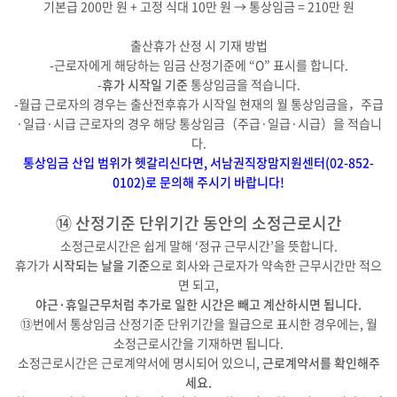
기본급 200만 원 + 고정 식대 10만 원 → 통상임금 = 210만 원
출산휴가 산정 시 기재 방법
-근로자에게 해당하는 임금 산정기준에 “O” 표시를 합니다.
-
휴가 시작일 기준
통상임금을 적습니다.
-월급 근로자의 경우는 출산전후휴가 시작일 현재의 월 통상임금을，주급
·일급·시급 근로자의 경우 해당 통상임금（주급·일급·시급）을 적습니
다.
통상임금 산입 범위가 헷갈리신다면, 서남권직장맘지원센터(02-852-
0102)로 문의해 주시기 바랍니다!
⑭ 산정기준 단위기간 동안의 소정근로시간
소정근로시간은 쉽게 말해 ‘정규 근무시간’을 뜻합니다.
휴가가
시작되는 날을 기준
으로 회사와 근로자가 약속한 근무시간만 적으
면 되고,
야근·휴일근무처럼 추가로 일한 시간은 빼고 계산하시면 됩니다.
⑬번에서 통상임금 산정기준 단위기간을 월급으로 표시한 경우에는, 월
소정근로시간을 기재하면 됩니다.
소정근로시간은 근로계약서에 명시되어 있으니,
근로계약서를 확인해주
세요.