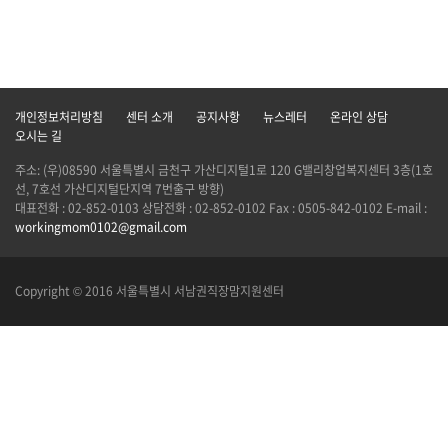
개인정보처리방침
센터 소개
공지사항
뉴스레터
온라인 상담
오시는 길
주소: (우)08590 서울특별시 금천구 가산디지털1로 120 G밸리창업복지센터 3층(1호
선, 7호선 가산디지털단지역 7번출구 방향)
대표전화 : 02-852-0103 상담전화 : 02-852-0102 Fax : 0505-842-0102 E-mail :
workingmom0102@gmail.com
Copyright © 2016 서울특별시 서남권직장맘지원센터