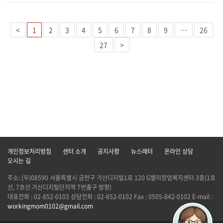
<
1
2
3
4
5
6
7
8
9
…
26
27
>
개인정보처리방침
센터 소개
공지사항
뉴스레터
온라인 상담
오시는 길
주소: (우)08590 서울특별시 금천구 가산디지털1로 120 G밸리창업복지센터 3층(1호
선, 7호선 가산디지털단지역 7번출구 방향)
대표전화 : 02-852-0103 상담전화 : 02-852-0102 Fax : 0505-842-0102 E-mail :
workingmom0102@gmail.com