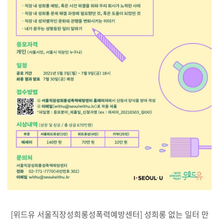
[위드유 서울직장성희롱성폭력예방센터] 성희롱 없는 일터 만