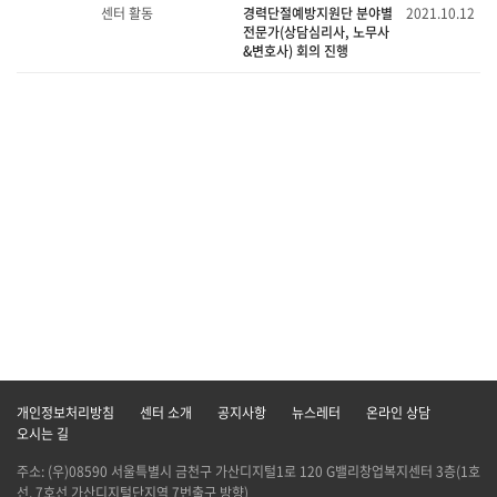
센터 활동
경력단절예방지원단 분야별
2021.10.12
전문가(상담심리사, 노무사
&변호사) 회의 진행
개인정보처리방침
센터 소개
공지사항
뉴스레터
온라인 상담
오시는 길
주소: (우)08590 서울특별시 금천구 가산디지털1로 120 G밸리창업복지센터 3층(1호
선, 7호선 가산디지털단지역 7번출구 방향)