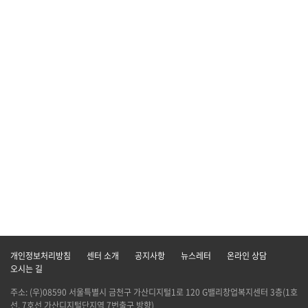
개인정보처리방침
센터 소개
공지사항
뉴스레터
온라인 상담
오시는 길
주소: (우)08590 서울특별시 금천구 가산디지털1로 120 G밸리창업복지센터 3층(1호
선, 7호선 가산디지털단지역 7번출구 방향)