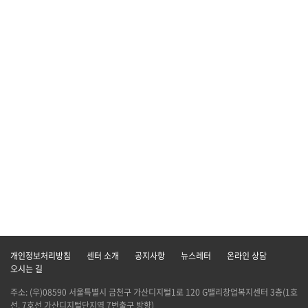
개인정보처리방침
센터 소개
공지사항
뉴스레터
온라인 상담
오시는 길
주소: (우)08590 서울특별시 금천구 가산디지털1로 120 G밸리창업복지센터 3층(1호
선, 7호선 가산디지털단지역 7번출구 방향)