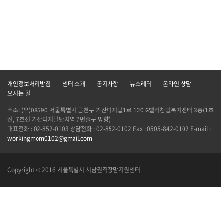
개인정보처리방침
센터 소개
공지사항
뉴스레터
온라인 상담
오시는 길
주소: (우)08590 서울특별시 금천구 가산디지털1로 120 G밸리창업복지센터 3층(1호
선, 7호선 가산디지털단지역 7번출구 방향)
대표전화 : 02-852-0103 상담전화 : 02-852-0102 Fax : 0505-842-0102 E-mail :
workingmom0102@gmail.com
Copyright © 2016 서울특별시 서남권직장맘지원센터