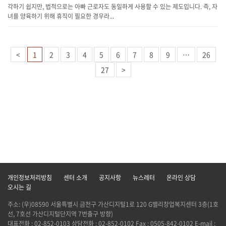
각하기 쉽지만, 법적으로는 아빠 근로자도 동일하게 사용할 수 있는 제도입니다. 즉, 자
녀를 양육하기 위해 휴직이 필요한 경우라...
<
1
2
3
4
5
6
7
8
9
…
26
27
>
개인정보처리방침
센터 소개
공지사항
뉴스레터
온라인 상담
오시는 길
주소: (우)08590 서울특별시 금천구 가산디지털1로 120 G밸리창업복지센터 3층(1호
선, 7호선 가산디지털단지역 7번출구 방향)
대표전화 : 02-852-0103 상담전화 : 02-852-0102 Fax : 0505-842-0102 E-mail :