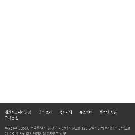
개인정보처리방침
센터 소개
공지사항
뉴스레터
온라인 상담
오시는 길
주소: (우)08590 서울특별시 금천구 가산디지털1로 120 G밸리창업복지센터 3층(1호
선, 7호선 가산디지털단지역 7번출구 방향)