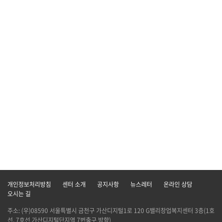
개인정보처리방침
센터 소개
공지사항
뉴스레터
온라인 상담
오시는 길
주소: (우)08590 서울특별시 금천구 가산디지털1로 120 G밸리창업복지센터 3층(1호
선, 7호선 가산디지털단지역 7번출구 방향)