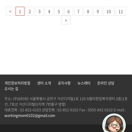
<
1
2
3
4
5
6
7
8
9
10
11
>
개인정보처리방침
센터 소개
공지사항
뉴스레터
온라인 상담
오시는 길
주소: (우)08590 서울특별시 금천구 가산디지털1로 120 G밸리창업복지센터 3층(1호
선, 7호선 가산디지털단지역 7번출구 방향)
대표전화 : 02-852-0103 상담전화 : 02-852-0102 Fax : 0505-842-0102 E-mail :
workingmom0102@gmail.com