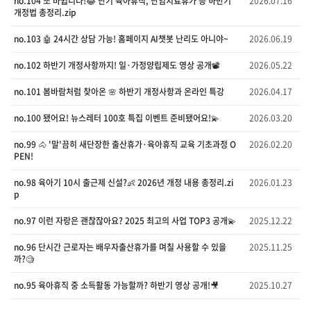
no.104 또 바뀝니다!😂 단기 육아휴직, 난임치료휴가 등 하반기
2026.07.16
개정법 총정리.zip
no.103 🤖 24시간 상담 가능! 홈페이지 AI챗봇 난리도 아니야~
2026.06.19
no.102 하반기 개정사항까지! 일·가정양립제도 영상 공개📽️
2026.05.22
no.101 봄바람처럼 찾아온 🌸 하반기 개정사항과 온라인 특강
2026.04.17
no.100 됐어요! 뉴스레터 100호 특집 이벤트 준비됐어요!💫
2026.03.20
no.99 🐴 '말'끔히 새단장한 출산휴가·육아휴직 교육 기초과정 O
2026.02.20
PEN!
no.98 육아기 10시 출근제 신설?👶 2026년 개정 내용 총정리.zi
2026.01.23
p
no.97 이런 자랑은 괜찮잖아요? 2025 최고의 사업 TOP3 공개💫
2025.12.22
no.96 단시간 근로자는 배우자출산휴가를 며칠 사용할 수 있을
2025.11.25
까?🧐
no.95 육아휴직 중 소득활동 가능할까? 하반기 영상 공개!🎥
2025.10.27