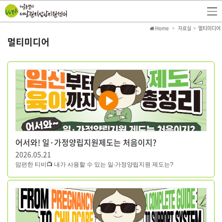
Home
자료실
멀티미디어
멀티미디어
어서와! 일·가정양립지원제도는 처음이지?
2026.05.21
맘편한 티비
📺
내가 사용할 수 있는 일
∙
가정양립지원 제도는
?