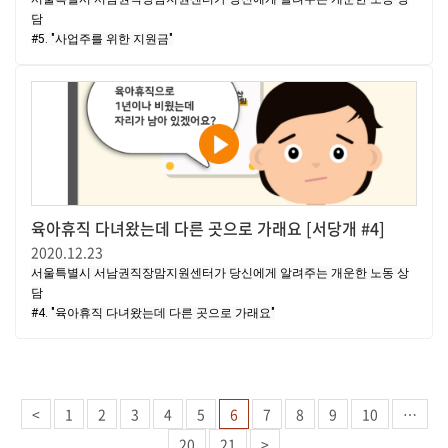
담

#5. "사업주를 위한 지원금"
육아휴직 다녀왔는데 다른 곳으로 가래요 [서당개 #4]
2020.12.23
서울특별시 서남권직장맘지원센터가 당신에게 알려주는 개운한 노동 상
담

#4. "육아휴직 다녀왔는데 다른 곳으로 가래요"
<
1
2
3
4
5
6
7
8
9
10
…
20
21
>