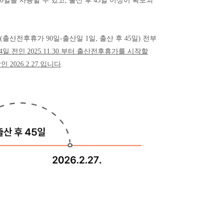
0
일을 사용할 수 있고
,
출산 후
45
일 이상이 확보되
(
출산전후휴가
90
일
-
출산일
1
일
,
출산 후
45
일
)
전부
4
일 전인
2025.11.30.
부터 출산전후휴가를 시작할
날인
2026.2.27.
입니다
.