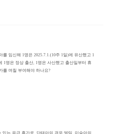
아를 임신해
1
명은
2025.7.1.(10
주
1
일
)
에 유산했고
1
에
1
명은 정상 출산
, 1
명은 사산했고 출산일부터 휴
가를 며칠 부여해야 하나요
?
수 있는 유급 휴가로
,
단태아의 경우
90
일
,
미숙아의