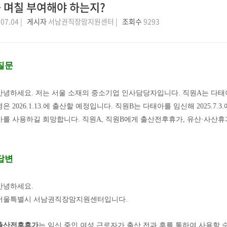
 며칠 부여해야 하는지?
07.04 |
게시자
서남권직장맘지원센터 |
조회수
9293
질문
안녕하세요
.
저는 서울 소재의 중소기업 인사담당자입니다
.
직원
A
는 다태
명은
2026.1.13.
에 출산할 예정입니다
.
직원
B
는 다태아를 임신해
2025.7.3.
가를 사용하길 희망합니다
.
직원
A,
직원
B
에게 출산전후휴가
,
유산
·
사산휴
답변
안녕하세요
.
서울특별시 서남권직장맘지원센터입니다
.
출산전후휴가
는 임신 중인 여성 근로자가 출산 전과 후를 통하여 사용할 