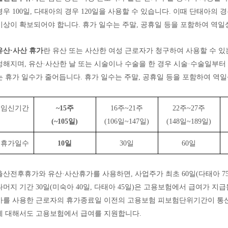
경우
100
일
,
다태아의 경우
120
일을 사용할 수 있습니다
.
이때 단태아의 경
이상이 확보되어야 합니다
.
휴가 일수는 주말
,
공휴일 등을 포함하여 역일
유산
·
사산 휴가
란 유산 또는 사산한 여성 근로자가 청구하여 사용할 수 
정해지며
,
유산
·
사산한 날 또는 시술이나 수술을 한 경우 시술
·
수술일부터 
는 휴가 일수가 줄어듭니다
.
휴가 일수는 주말
,
공휴일 등을 포함하여 역
임신기간
~15
주
16
주
~21
주
22
주
~27
주
(~105
일
)
(106
일
~147
일
)
(148
일
~189
일
)
휴가일수
10
일
30
일
60
일
출산전후휴가와 유산
·
사산휴가를 사용하면
,
사업주가 최초
60
일
(
다태아
7
나머지 기간
30
일
(
미숙아
40
일
,
다태아
45
일
)
은 고용보험에서 급여가 지
가를 사용한 근로자의 휴가종료일 이전의 고용보험 피보험단위기간이 
에 대해서도 고용보험에서 급여를 지원합니다
.