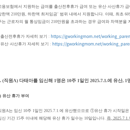
고용보험에서 지원하는 급여를 출산전후휴가 급여 또는 유산
·
사산휴가 급
상한액
210
만원
,
하한액 최저임금
’
범위 내에서 지원합니다
.
이때
,
최초
60
주는 근로자의 월 통상임금이
210
만원을 초과하는 경우 급여와 차액분을
https://gworkingmom.net/working_parent
-
출산전후휴가 자세히 보기
:
https://gworkingmom.net/working_paren
-
유산
·
사산휴가 자세히 보기
:
. (
직원
A)
다태아를 임신해
1
명은
10
주
1
일인
2025.7.1.
에 유산
, 1
)
유산 휴가 부여
직원
A
는 임신
10
주
1
일인
2025.7.1.
에 유산했으므로
①
유산 휴가 시작일은
임신 기간
15
주 이내에 해당해 유산 휴가 일수는
10
일입니다
.
즉
, 2025.7.1.