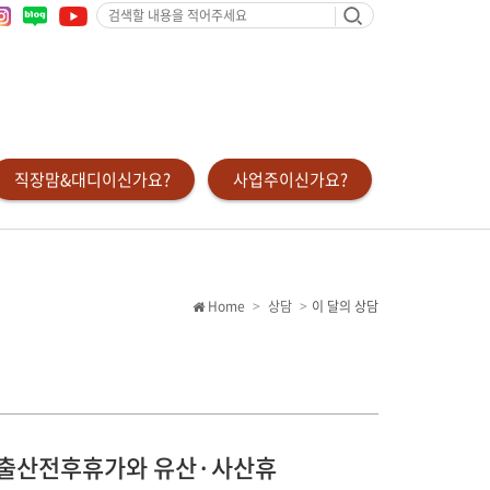
검
색
할
내
용
을
적
어
주
세
요
직장맘&대디이신가요?
사업주이신가요?
Home
상담
이 달의 상담
우 출산전후휴가와 유산·사산휴