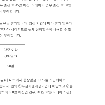
우 출산 후
45
일 이상
,
다태아의 경우 출산 후
60
일
상 부여합니다
.
있는 유급 휴가입니다
.
임신 기간에 따라 휴가 일수가
휴가가 시작되므로 늦게 신청할수록 사용할 수 있
일상 부여합니다
.
28
주 이상
(190
일
~)
90
일
5
일
)
에 대하여서 통상임금
100%
를 지급해야 하고
,
급됩니다
.
만약
①
우선지원대상기업에 해당하고
②
휴
통산하여
180
일 이상인 경우
,
최초
60
일
(
다태아
75
일
)