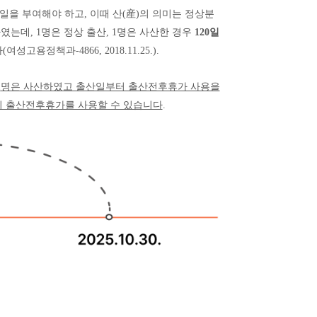
일을 부여해야 하고
,
이때 산
(
産
)
의 의미는 정상분
하였는데
, 1
명은 정상 출산
, 1
명은 사산한 경우
120
일
다
(
여성고용정책과
-4866,
2018.11.25.)
.
1
명은 사산하였고 출산일부터 출산전후휴가 사용을
 출산전후휴가를 사용할 수 있습니다
.