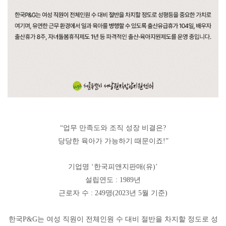
“
업무 만족도와 조직 성장 비결은
?
당당한 육아가 가능하기 때문이죠
!”
기업명
‘
한국피앤지판매
(
유
)’
설립연도
: 1989
년
근로자 수
: 249
명
(2023
년
5
월 기준
)
한국
P&G
는 여성 직원이 전체인원 수 대비 절반을 차지할 정도로 성