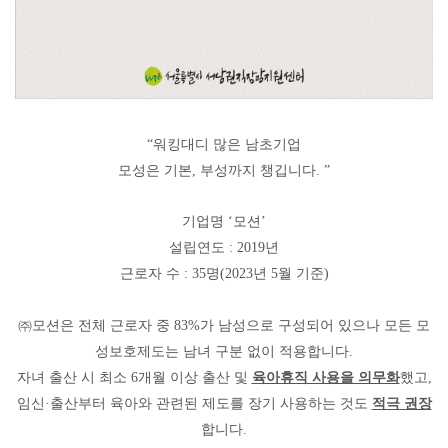
“
워킹대디 많은 남초기업
모성은 기본
,
부성까지 챙깁니다
. ”
기업명
‘
모션
’
설립연도
: 2019
년
근로자 수
: 35
명
(2023
년
5
월 기준
)
㈜
모션은 전체 근로자 중
83%
가 남성으로 구성되어 있으나 모든 모
성보호제도는 남녀 구분 없이 적용합니다
.
자녀 출산 시 최소
6
개월 이상 출산 및
육아휴직 사용을 의무화
했고
,
임신
·
출산부터 육아와 관련된 제도를 장기 사용하는 것도
적극 권장
합니다
.