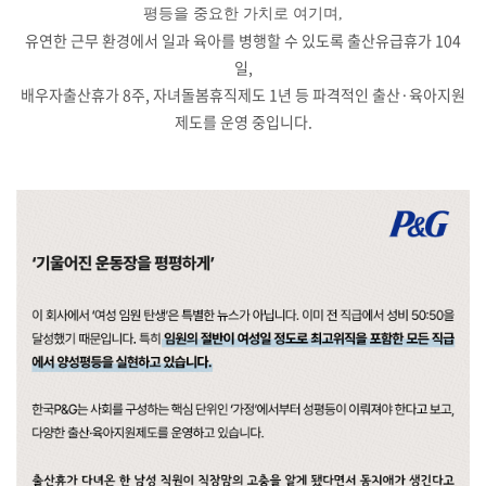
평등을 중요한 가치로 여기며
,
유연한 근무 환경에서 일과 육아를 병행할 수 있도록 출산유급휴가
104
일
,
배우자출산휴가
8
주
,
자녀돌봄휴직제도
1
년 등 파격적인 출산
·
육아지원
제도를 운영 중입니다
.