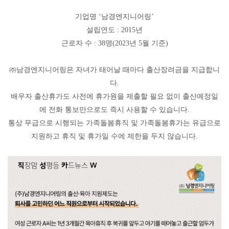
기업명
‘
남경엔지니어링
’
설립연도
: 2015
년
근로자 수
: 38
명
(2023
년
5
월 기준
)
㈜
남경엔지니어링은 자녀가 태어날 때마다 출산장려금을 지급합니
다
.
배우자 출산휴가도 사전에 휴가원을 제출할 필요 없이 출산예정일
에 전화 통보만으로도 즉시 사용할 수 있습니다
.
통상 무급으로 시행되는 가족돌봄휴직 및 가족돌봄휴가는 유급으로
지원하고 휴직 및 휴가일 수에 제한을 두지 않습니다
.