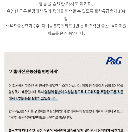
평등을 중요한 가치로 여기며
,
유연한 근무 환경에서 일과 육아를 병행할 수 있도록 출산유급휴가
104
일
,
배우자출산휴가
8
주
,
자녀돌봄휴직제도
1
년 등 파격적인 출산
·
육아지원
제도를 운영 중입니다
.