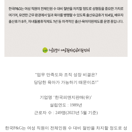
“
업무 만족도와 조직 성장 비결은
?
당당한 육아가 가능하기 때문이죠
!”
기업명
‘
한국피앤지판매
(
유
)’
설립연도
: 1989
년
근로자 수
: 249
명
(2023
년
5
월 기준
)
한국
P&G
는 여성 직원이 전체인원 수 대비 절반을 차지할 정도로 성