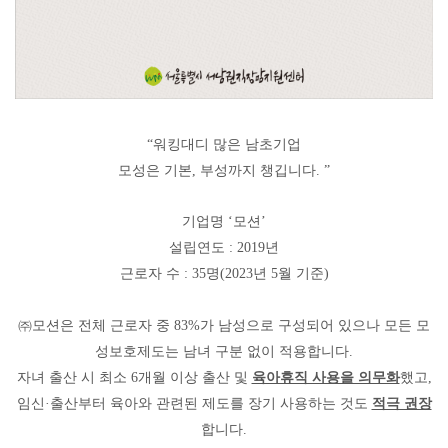
“
워킹대디 많은 남초기업
모성은 기본
,
부성까지 챙깁니다
. ”
기업명
‘
모션
’
설립연도
: 2019
년
근로자 수
: 35
명
(2023
년
5
월 기준
)
㈜
모션은 전체 근로자 중
83%
가 남성으로 구성되어 있으나 모든 모
성보호제도는 남녀 구분 없이 적용합니다
.
자녀 출산 시 최소
6
개월 이상 출산 및
육아휴직 사용을 의무화
했고
,
임신
·
출산부터 육아와 관련된 제도를 장기 사용하는 것도
적극 권장
합니다
.