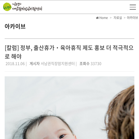
Home
자료실
아카이브
아카이브
[칼럼] 정부, 출산휴가‧육아휴직 제도 홍보 더 적극적으
로 해야
2018.11.06 |
게시자
서남권직장맘지원센터 |
조회수
33730