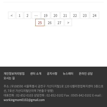
<
1
2
…
19
20
21
22
23
24
25
26
27
>
개인정보처리방침
센터 소개
공지사항
뉴스레터
온라인 상담
오시는 길
주소: (우)08590 서울특별시 금천구 가산디지털1로 120 G밸리창업복지센터 3층(1호
선, 7호선 가산디지털단지역 7번출구 방향)
대표전화 : 02-852-0103 상담전화 : 02-852-0102 Fax : 0505-842-0102 E-mail :
workingmom0102@gmail.com