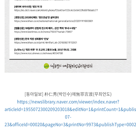
[동아일보] 朴仁秀(박인수)에無罪言渡(무죄언도)
https://newslibrary.naver.com/viewer/index.naver?
articleId=1955072300209203018&editNo=1&printCount=1&publi
07-
23&officeId=00020&pageNo=3&printNo=9973&publishType=000