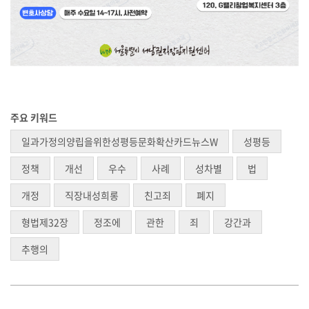
주요 키워드
일과가정의양립을위한성평등문화확산카드뉴스W
성평등
정책
개선
우수
사례
성차별
법
개정
직장내성희롱
친고죄
폐지
형법제32장
정조에
관한
죄
강간과
추행의