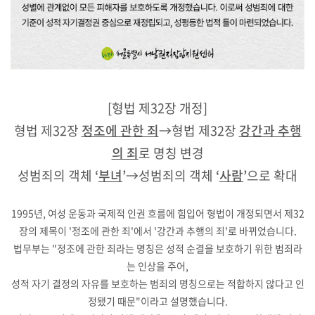
[형법 제32장 개정]
형법 제32장
정조에 관한 죄
→형법 제32장
강간과 추행
의 죄
로 명칭 변경
성범죄의 객체
‘
부녀
’
→성범죄의 객체
‘
사람
’
으로 확대
1995년, 여성 운동과 국제적 인권 흐름에 힘입어 형법이 개정되면서 제32
장의 제목이 '정조에 관한 죄'에서 '강간과 추행의 죄'로 바뀌었습니다.
법무부는 "정조에 관한 죄라는 명칭은 성적 순결을 보호하기 위한 범죄라
는 인상을 주어,
성적 자기 결정의 자유를 보호하는 범죄의 명칭으로는 적합하지 않다고 인
정됐기 때문"이라고 설명했습니다.