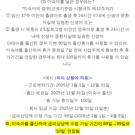
(3) 미숙아를 낳은 경우에는?
*미숙아의 범위(근로기준법 시행규칙 제12조의2)
① 임신
37주 미만
의 출생아로 출생 후
24시간 이내에 신생아 중환
자실에 입원
한 신생아 또는
② 출생 시 체중이
2.5킬로그램 미만
인 영유아로 출생 후
24시간 이
내에 신생아 중환자실에 입원
한 신생아
단태아를 출산한 경우 기본 90일의 출산휴가를 사용할 수 있으며,
미숙아를 출산하여
휴가 종료일 7일 전
에 사업주에게 통보한 후 휴
가기간을 연장한 경우에는
최대 100일까지
휴가를 사용할 수 있습
니다.
<예시 (
위의 상황에 적용
)>
-
근로계약기간: 2025년 1월 1일 ~ 12월 31일
- 출산 예정일: 2025년 12월 31일 (미숙아 출산)
- 총 가능 휴가일수:
100일
- 회사 임금 지급: 2025년 12월 31일 (1일분)
- 급여상당액 수령 가능 기간:
99일
(2026년 1월 1일 ~ 4월 8일)
즉, 미숙아를 출산하여 급여상당액 수령 가능 기간이 89일→99일로
‘10일’ 연장됨