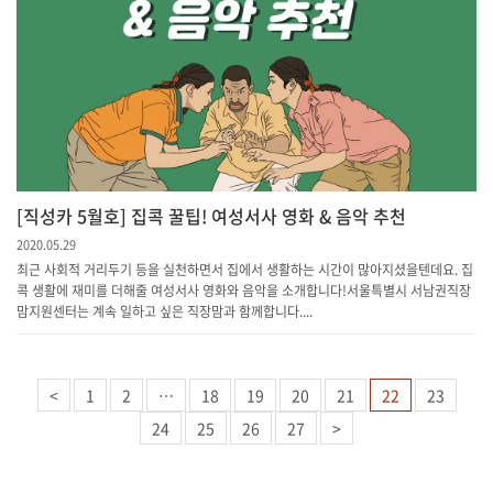
[직성카 5월호] 집콕 꿀팁! 여성서사 영화 & 음악 추천
2020.05.29
최근 사회적 거리두기 등을 실천하면서 집에서 생활하는 시간이 많아지셨을텐데요. 집
콕 생활에 재미를 더해줄 여성서사 영화와 음악을 소개합니다!서울특별시 서남권직장
맘지원센터는 계속 일하고 싶은 직장맘과 함께합니다....
<
1
2
…
18
19
20
21
22
23
24
25
26
27
>