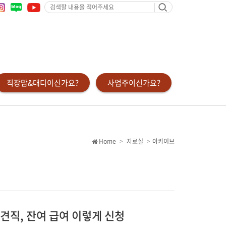
검
색
할
내
용
을
적
어
주
세
요
직장맘&대디이신가요?
사업주이신가요?
Home
자료실
아카이브
견직, 잔여 급여 이렇게 신청