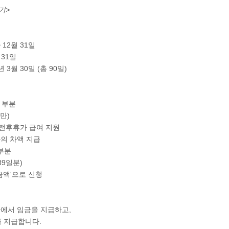
기>
 12월 31일
 31일
년 3월 30일 (총 90일)
 부분
분만)
전후휴가 급여 지원
의 차액 지급
부분
(89일분)
금액'으로 신청
사에서 임금을 지급하고,
 지급합니다.