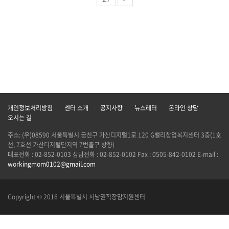
개인정보처리방침
센터 소개
공지사항
뉴스레터
온라인 상담
오시는 길
주소: (우)08590 서울특별시 금천구 가산디지털1로 120 G밸리창업복지센터 3층(1호
선, 7호선 가산디지털단지역 7번출구 방향)
대표전화 : 02-852-0103 상담전화 : 02-852-0102 Fax : 0505-842-0102 E-mail :
workingmom0102@gmail.com
Copyright © 2016 서울특별시 서남권직장맘지원센터