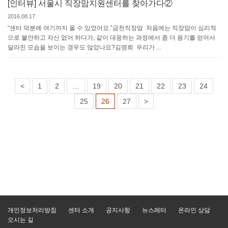
[인터뷰] 서울시 직장맘지원센터를 찾아가다②
2016.08.17
“센터 덕분에 여기까지 올 수 있었어요.”금천직장맘 처음에는 직장맘이 심리적
으로 불안하고 자신 없어 하다가, 같이 대응하는 과정에서 좀 더 용기를 얻어서
달라진 모습을 보이는 경우도 많았나요?김명희 우리가 ...
<
1
2
…
19
20
21
22
23
24
25
26
27
>
개인정보처리방침
센터 소개
공지사항
뉴스레터
온라인 상담
오시는 길