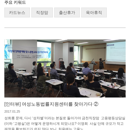
주요 키워드
카드뉴스
직장맘
출산휴가
육아휴직
[인터뷰] 여성노동법률지원센터를 찾아가다 ②
2017.01.25
성희롱 문제, 다시 ‘성차별’이라는 본질로 돌아가야 금천직장맘 고용평등상담실
(이하 ‘고평실’)은 어떻게 운영하시게 되었나요? 이영희 사실 단체 규모가 작고
재정을 확보하기가 쉽지 않다 보니, 처음에는 고용노...