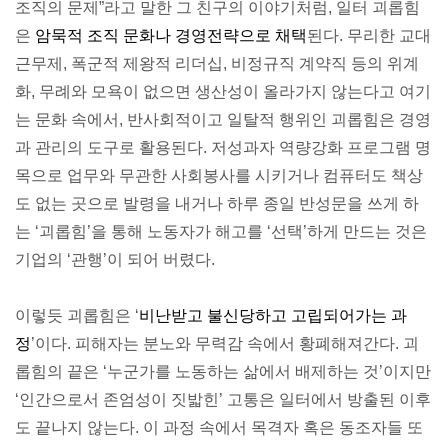
조직의 문제”라고 말한 그 친구의 이야기처럼, 일터 괴롭힘
은
암묵적 조직 문화나 경영전략으로 채택
된다. 무리한 교대
근무제, 폭군적 제왕적 리더십, 비정규직 계약직 등의 위계
화, 무례와 모욕이 없으면 생산성이 올라가지 않는다고 여기
는 문화 속에서, 반사회적이고 일탈적 행위인 괴롭힘은 경영
과 관리의 도구로 활용된다. 저성과자 역량강화 프로그램 명
목으로 업무와 무관한 사회봉사를 시키거나 컴퓨터도 책상
도 없는 곳으로 발령을 내거나 하루 종일 반성문을 쓰게 하
는 ‘괴롭힘’을 통해 노동자가 해고를 ‘선택’하게 만드는 것은
기업의 ‘관행’이 되어 버렸다.
이렇듯 괴롭힘은 ‘
비난받고 불신당하고 고립되어가는 과
정
’이다. 피해자는 분노와 무력감 속에서 황폐해져간다. 괴
롭힘의 끝은 ‘누군가를 노동하는 삶에서 배제하는 것’이지만
‘인간으로서 존엄성이 짓밟힌’ 고통은 일터에서 방출된 이후
도 끝나지 않는다. 이 과정 속에서 목격자 혹은 동조자들 또