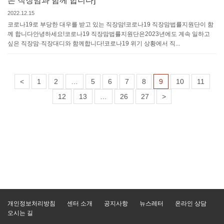
은 직장맘과 함께 합니다]
2022.12.15
코로나19로 부당한 대우를 받고 있는 직장맘!코로나19 직장맘법률지원단이 함
께 합니다안녕하세요!코로나19 직장맘법률지원단은2023년에도 계속 일하고
싶은 직장맘·직장대디와 함께합니다!코로나19 위기 상황에서 직...
<
1
2
…
5
6
7
8
9
10
11
12
13
…
26
27
>
개인정보처리방침
센터 소개
공지사항
뉴스레터
온라인 상담
오시는 길