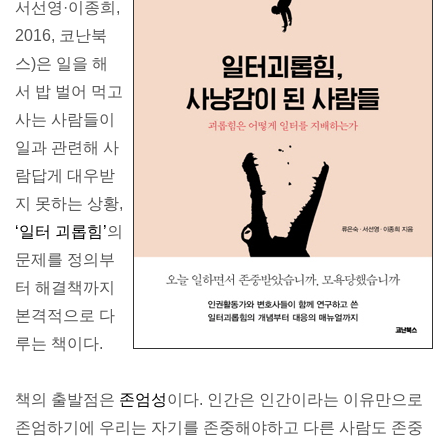
서선영·이종희,
2016, 코난북
스)은 일을 해
서 밥 벌어 먹고
사는 사람들이
일과 관련해 사
람답게 대우받
지 못하는 상황,
‘일터 괴롭힘’
의
문제를 정의부
터 해결책까지
본격적으로 다
루는 책이다.
책의 출발점은
존엄성
이다. 인간은 인간이라는 이유만으로
존엄하기에 우리는 자기를 존중해야하고 다른 사람도 존중