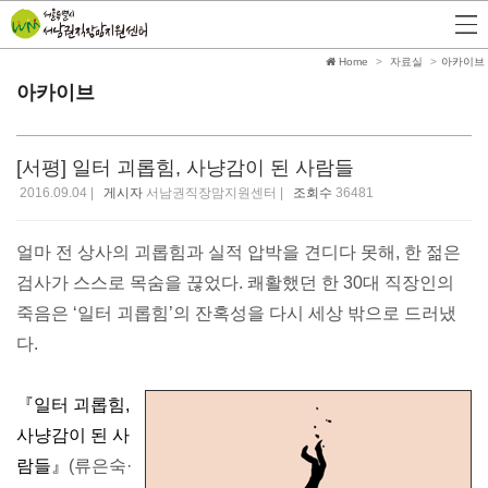
Home
자료실
아카이브
아카이브
[서평] 일터 괴롭힘, 사냥감이 된 사람들
2016.09.04 |
게시자
서남권직장맘지원센터 |
조회수
36481
얼마 전 상사의 괴롭힘과 실적 압박을 견디다 못해, 한 젊은
검사가 스스로 목숨을 끊었다. 쾌활했던 한 30대 직장인의
죽음은 ‘일터 괴롭힘’의 잔혹성을 다시 세상 밖으로 드러냈
다.
『
일터 괴롭힘,
사냥감이 된 사
람들』
(류은숙·