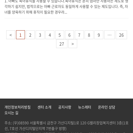
1. 아빠도 육아휴직을 사용할 수 있습니다.육아휴직은 흔히 엄마만 사용하는 제도로 생
각하기 쉽지만, 법적으로는 아빠 근로자도 동일하게 사용할 수 있는 제도입니다. 즉, 자
녀를 양육하기 위해 휴직이 필요한 경우라...
<
1
2
3
4
5
6
7
8
9
…
26
27
>
개인정보처리방침
센터 소개
공지사항
뉴스레터
온라인 상담
오시는 길
주소: (우)08590 서울특별시 금천구 가산디지털1로 120 G밸리창업복지센터 3층(1호
선, 7호선 가산디지털단지역 7번출구 방향)