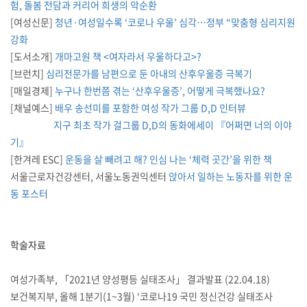
험, 돌봄 전담과 커리어 희생의 악순환
[여성신문]
청년·여성일수록 ‘코로나 우울’ 심각…정부 “맞춤형 심리지원
강화
[도서소개]
개마고원 책 <여자라서 우울하다고>?
[브런치]
심리전문가를 남편으로 둔 아내의 산후우울증 극복기
[매일경제]
누구나 한번쯤 겪는 ‘산후우울증’, 어떻게 극복했나요?
[채널예스]
배우 송선미를 포함한 여성 작가 그룹 D,D 인터뷰
지구 최초 작가 걸그룹 D,D의 동화에세이 『어쩌면 너의 이야
기』
[한겨레 ESC]
운동을 살 빼려고 해? 인심 나는 ‘체력 곳간’을 위한 책
서울근로자건강센터, 서울노동권익센터
앉아서 일하는 노동자를 위한 운
동 포스터
학술자료
여성가족부, 「2021년 양성평등 실태조사」 결과발표 (22.04.18)
보건복지부, 올해 1분기(1~3월) ‘코로나19 국민 정신건강 실태조사