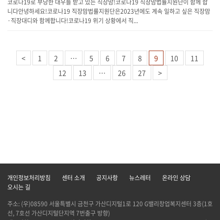
코로나19로 부당한 대우를 받고 있는 직장맘!코로나19 직장맘법률지원단이 함께 합
니다안녕하세요!코로나19 직장맘법률지원단은2023년에도 계속 일하고 싶은 직장맘
·직장대디와 함께합니다!코로나19 위기 상황에서 직...
<
1
2
…
5
6
7
8
9
10
11
12
13
…
26
27
>
개인정보처리방침
센터 소개
공지사항
뉴스레터
온라인 상담
오시는 길
주소: (우)08590 서울특별시 금천구 가산디지털1로 120 G밸리창업복지센터 3층(1호
선, 7호선 가산디지털단지역 7번출구 방향)