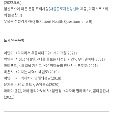
(2022.5.6.)
임신주수에 따른 운동 주의사항(
서울근로자건강센터
제공, 미국스포츠학
회 논문참고)
우울증 선별검사PHQ-9(Patient Health Questionnaire-9)
도서 인용목록
이민아, <여자라서 우울하다고?>, 개마고원(2021)
박연주, 서정금 외 8인, <나를 돌보는 다정한 시간>, 우디앤마마(2021)
마티포포, <내 일을 지키고 싶은 엄마들의 안내서>, 포포포(2021)
박은지, <여자는 체력>, 메멘토(2019)
이영미, <마녀체력>, 남해의봄날(2018)
문지숙, <30일 홈트>, 중앙북스(2020)
마리아 맨킨, 마야 톰리아노비치/ 임현경, <파자마 필라테스>, 콤마출판사
(2021)