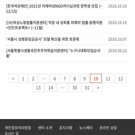
[한국여성재단] 2021년 미래여성NGO리더십과정 장학생 모집 (~
2020.10.20
12/15)
[(사)여성노동법률지원센터] 직장 내 성희롱 피해자 법률∙동행지원
2020.10.19
<단단프로젝트> (~11월)
'서울시 성평등임금공시' 모델 확산을 위한 토론회
2020.10.07
[서울특별시생활속민주주의학습지원센터] '누구나대화모임@서
2020.09.22
울'
<
1
2
…
6
7
8
9
10
11
12
13
14
…
30
31
>
개인정보처리방침
센터 소개
공지사항
뉴스레터
온라인 상담
오시는 길