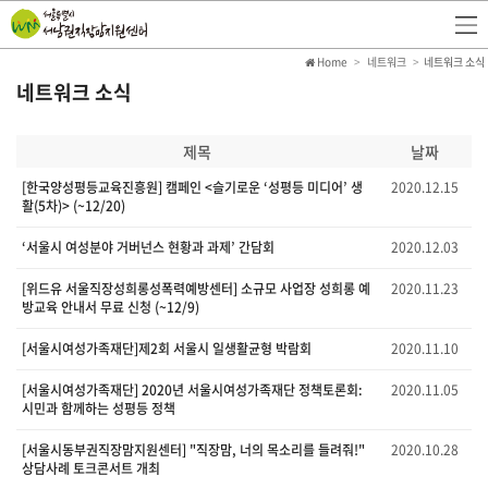
Home
네트워크
네트워크 소식
네트워크 소식
제목
날짜
[한국양성평등교육진흥원] 캠페인 <슬기로운 ‘성평등 미디어’ 생
2020.12.15
활(5차)> (~12/20)
‘서울시 여성분야 거버넌스 현황과 과제’ 간담회
2020.12.03
[위드유 서울직장성희롱성폭력예방센터] 소규모 사업장 성희롱 예
2020.11.23
방교육 안내서 무료 신청 (~12/9)
[서울시여성가족재단]제2회 서울시 일생활균형 박람회
2020.11.10
[서울시여성가족재단] 2020년 서울시여성가족재단 정책토론회:
2020.11.05
시민과 함께하는 성평등 정책
[서울시동부권직장맘지원센터] "직장맘, 너의 목소리를 들려줘!"
2020.10.28
상담사례 토크콘서트 개최