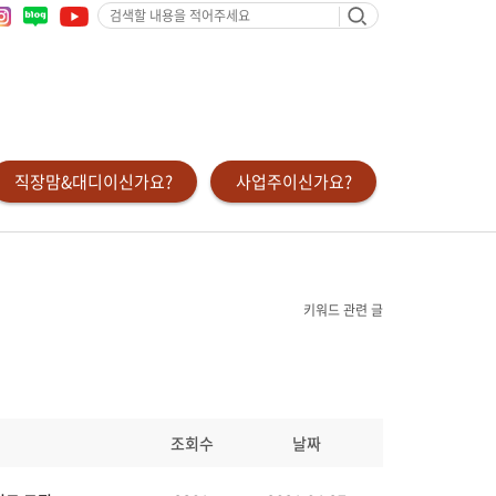
검
색
할
내
용
을
적
어
주
세
요
직장맘&대디이신가요?
사업주이신가요?
키워드 관련 글
조회수
날짜