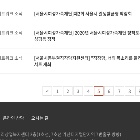
네트워크 소식
[서울시여성가족재단]제2회 서울시 일생활균형 박람회
네트워크 소식
[서울시여성가족재단] 2020년 서울시여성가족재단 정책토
성평등 정책
네트워크 소식
[서울시동부권직장맘지원센터] "직장맘, 너의 목소리를 들
서트 개최
<
1
2
3
4
5
6
7
8
온라인 상담
오시는 길
 G밸리창업복지센터 3층(1호선, 7호선 가산디지털단지역 7번출구 방향)