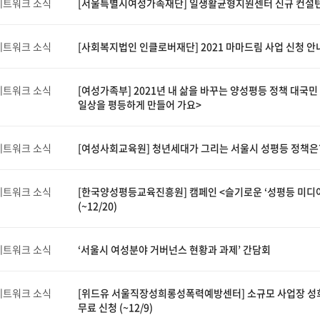
네트워크 소식
[서울특별시여성가족재단] 일생활균형지원센터 신규 컨설
네트워크 소식
[사회복지법인 인클로버재단] 2021 마마드림 사업 신청 안
네트워크 소식
[여성가족부] 2021년 내 삶을 바꾸는 양성평등 정책 대국
일상을 평등하게 만들어 가요>
네트워크 소식
[여성사회교육원] 청년세대가 그리는 서울시 성평등 정책은
네트워크 소식
[한국양성평등교육진흥원] 캠페인 <슬기로운 ‘성평등 미디어’
(~12/20)
네트워크 소식
‘서울시 여성분야 거버넌스 현황과 과제’ 간담회
네트워크 소식
[위드유 서울직장성희롱성폭력예방센터] 소규모 사업장 성
무료 신청 (~12/9)