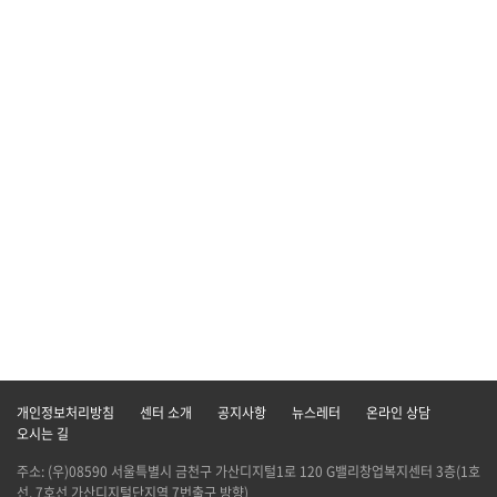
개인정보처리방침
센터 소개
공지사항
뉴스레터
온라인 상담
오시는 길
주소: (우)08590 서울특별시 금천구 가산디지털1로 120 G밸리창업복지센터 3층(1호
선, 7호선 가산디지털단지역 7번출구 방향)