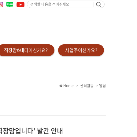
검
색
할
내
용
을
적
어
주
세
요
직장맘&대디이신가요?
사업주이신가요?
Home
센터활동
알림
는 직장맘입니다' 발간 안내